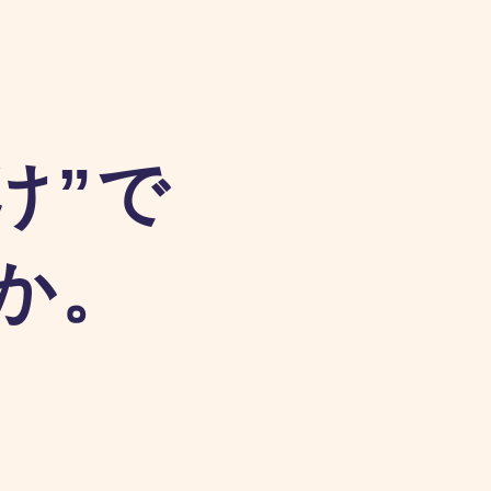
け”で
か。